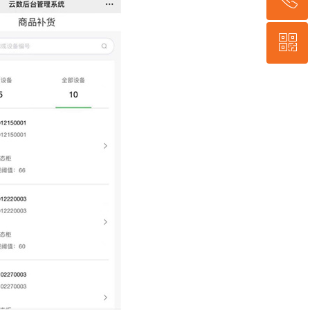
ꀥ
400-635-9995
微信二维码