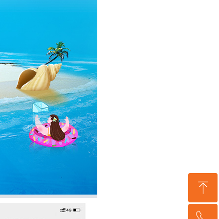
ꁸ
ꂅ
回到顶部